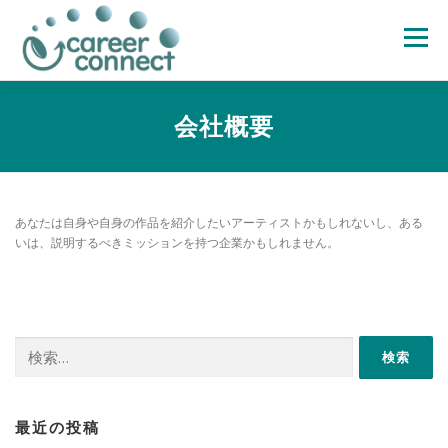
コ
ン
メニュー
テ
ン
ツ
へ
ホーム
サービスメニュー
支援レポート
支援・研修実績
会社概要
ス
キ
ッ
プ
当社について
パートナー
お問合せ
ブログ
あなたは自身や自身の作品を紹介したいアーティストかもしれないし、ある
いは、説明するべきミッションを持つ企業かもしれません。
検
索:
最近の投稿