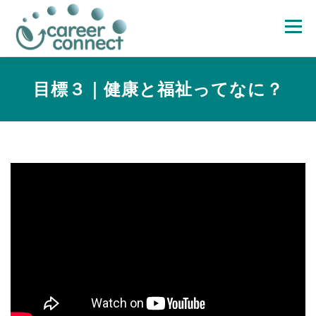
コ
ン
メニュー
テ
ン
ツ
へ
ホーム
サービスメニュー
支援レポート
支援・研修実績
目標３｜健康と福祉ってなに？
ス
キ
ッ
プ
当社について
パートナー
お問合せ
ブログ