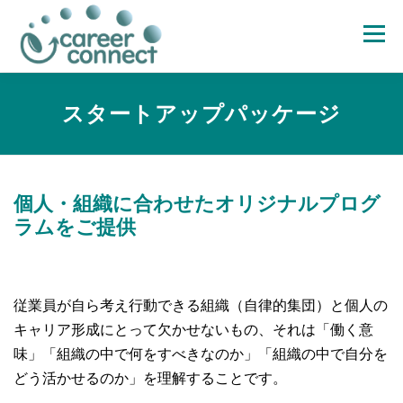
コ
ン
メニュー
テ
ン
ツ
へ
ホーム
サービスメニュー
支援レポート
支援・研修実績
スタートアップパッケージ
ス
キ
ッ
プ
当社について
パートナー
お問合せ
ブログ
個人・組織に合わせたオリジナルプログ
ラムをご提供
従業員が自ら考え行動できる組織（自律的集団）と個人の
キャリア形成にとって欠かせないもの、それは「働く意
味」「組織の中で何をすべきなのか」「組織の中で自分を
どう活かせるのか」を理解することです。